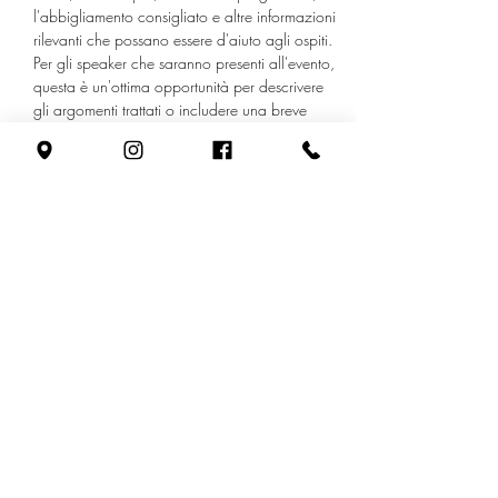
l'abbigliamento consigliato e altre informazioni 
rilevanti che possano essere d'aiuto agli ospiti. 
Per gli speaker che saranno presenti all'evento, 
questa è un'ottima opportunità per descrivere 
gli argomenti trattati o includere una breve 
biografia. Se l'evento è concepito per 
un'audience specifica, assicurati di farlo noto 
qui. 
Questa è la tua opportunità per emozionare i 
tuoi potenziali partecipanti, perciò non aver 
paura di mostrare la tua personalità e il tuo 
entusiasmo! Incoraggia i visitatori a registrarsi, 
a fare RSVP, o a comprare oggi un biglietto in 
modo da assicurarsi un posto all'evento. 
Condividi questo evento